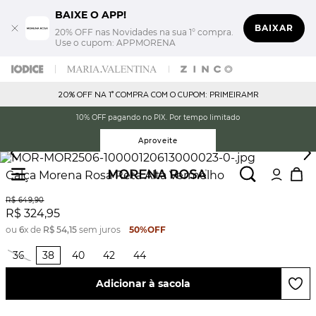
BAIXE O APP!
BAIXAR
20% OFF nas Novidades na sua 1° compra.
Use o cupom: APPMORENA
20% OFF NA 1° COMPRA COM O CUPOM: PRIMEIRAMR
10% OFF pagando no PIX. Por tempo limitado
Aproveite
Calça Morena Rosa Reta Alta Vermelho
R$
649
,
90
R$
324
,
95
ou
6
x de
R$
54
,
15
sem juros
50%
OFF
36
38
40
42
44
Adicionar à sacola