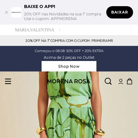
BAIXE O APP!
BAIXAR
20% OFF nas Novidades na sua 1° compra.
Use o cupom: APPMORENA
20% OFF NA 1° COMPRA COM O CUPOM: PRIMEIRAMR
Começou o 08.08: 50% OFF + 20% EXTRA
Acima de 2 peças no Outlet
Shop Now