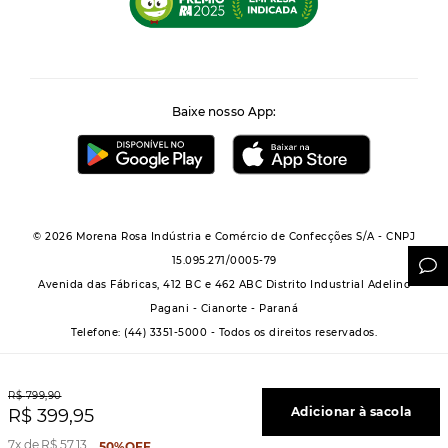
Baixe nosso App:
© 2026 Morena Rosa Indústria e Comércio de Confecções S/A - CNPJ
15.095.271/0005-79
Avenida das Fábricas, 412 BC e 462 ABC Distrito Industrial Adelino
Pagani - Cianorte - Paraná
Telefone: (44) 3351-5000 - Todos os direitos reservados.
R$
799
,
90
Adicionar à sacola
R$
399
,
95
Powered by Grupo Morena Rosa: Morena Rosa, Iódice, Maria Valentina, Zinco e
7
R$
57
,
13
50%
OFF