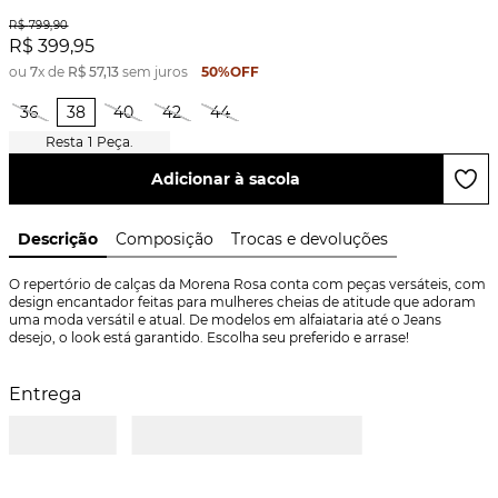
R$
799
,
90
R$
399
,
95
ou
7
x de
R$
57
,
13
sem juros
50%
OFF
36
38
40
42
44
1
Peça.
Adicionar à sacola
Descrição
Composição
Trocas e devoluções
O repertório de calças da Morena Rosa conta com peças versáteis, com 
design encantador feitas para mulheres cheias de atitude que adoram 
uma moda versátil e atual. De modelos em alfaiataria até o Jeans 
desejo, o look está garantido. Escolha seu preferido e arrase!
Entrega