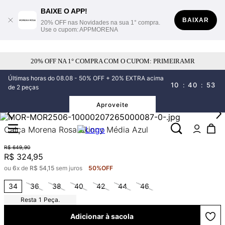
BAIXE O APP!
BAIXAR
20% OFF nas Novidades na sua 1° compra.
Use o cupom: APPMORENA
20% OFF NA 1° COMPRA COM O CUPOM: PRIMEIRAMR
Últimas horas do 08.08 - 50% OFF + 20% EXTRA acima
10
:
40
:
53
de 2 peças
Aproveite
Calça Morena Rosa Skinny Média Azul
R$
649
,
90
R$
324
,
95
ou
6
x de
R$
54
,
15
sem juros
50%
OFF
34
36
38
40
42
44
46
1
Peça.
Adicionar à sacola