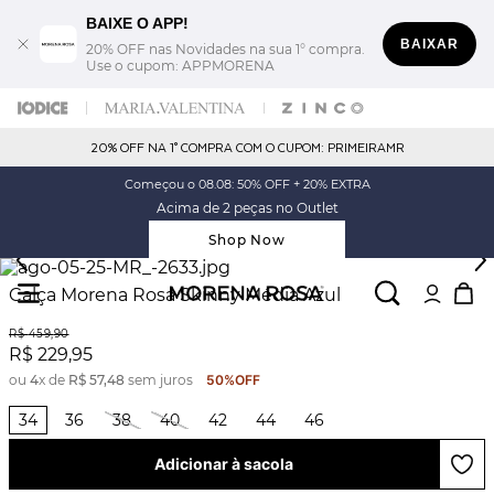
BAIXE O APP!
BAIXAR
20% OFF nas Novidades na sua 1° compra.
Use o cupom: APPMORENA
20% OFF NA 1° COMPRA COM O CUPOM: PRIMEIRAMR
Começou o 08.08: 50% OFF + 20% EXTRA
Acima de 2 peças no Outlet
Shop Now
Calça Morena Rosa Skinny Média Azul
R$
459
,
90
R$
229
,
95
ou
4
x de
R$
57
,
48
sem juros
50%
OFF
34
36
38
40
42
44
46
Adicionar à sacola