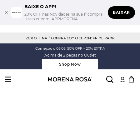
BAIXE O APP!
BAIXAR
20% OFF nas Novidades na sua 1° compra.
Use o cupom: APPMORENA
20% OFF NA 1° COMPRA COM O CUPOM: PRIMEIRAMR
Começou o 08.08: 50% OFF + 20% EXTRA
Acima de 2 peças no Outlet
Shop Now