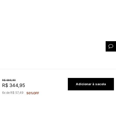
R$
689
,
90
Adicionar à sacola
R$
344
,
95
6
R$
57
,
49
50%
OFF