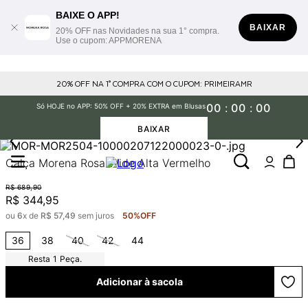
BAIXE O APP!
BAIXAR
20% OFF nas Novidades na sua 1° compra.
Use o cupom: APPMORENA
20% OFF NA 1° COMPRA COM O CUPOM: PRIMEIRAMR
00
:
00
:
00
Só HOJE no APP: 50% OFF + 20% EXTRA em Blusas
BAIXAR
Calça Morena Rosa Wide Alta Vermelho
R$
689
,
90
R$
344
,
95
ou
6
x de
R$
57
,
49
sem juros
50%
OFF
36
38
40
42
44
1
Peça.
Adicionar à sacola