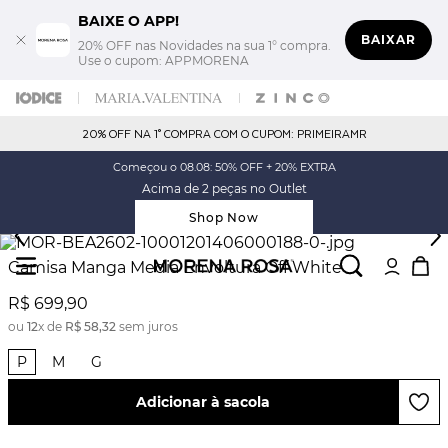
BAIXE O APP!
BAIXAR
20% OFF nas Novidades na sua 1° compra.
Use o cupom: APPMORENA
20% OFF NA 1° COMPRA COM O CUPOM: PRIMEIRAMR
Começou o 08.08: 50% OFF + 20% EXTRA
Acima de 2 peças no Outlet
Shop Now
Camisa Manga Media Envoltura Off White
R$
699
,
90
ou
12
x de
R$
58
,
32
sem juros
P
M
G
Adicionar à sacola