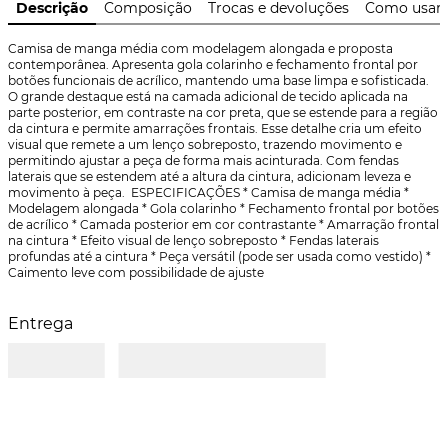
Descrição
Composição
Trocas e devoluções
Como usar
Camisa de manga média com modelagem alongada e proposta 
contemporânea. Apresenta gola colarinho e fechamento frontal por 
botões funcionais de acrílico, mantendo uma base limpa e sofisticada. 
O grande destaque está na camada adicional de tecido aplicada na 
parte posterior, em contraste na cor preta, que se estende para a região 
da cintura e permite amarrações frontais. Esse detalhe cria um efeito 
visual que remete a um lenço sobreposto, trazendo movimento e 
permitindo ajustar a peça de forma mais acinturada. Com fendas 
laterais que se estendem até a altura da cintura, adicionam leveza e 
movimento à peça.  ESPECIFICAÇÕES * Camisa de manga média * 
Modelagem alongada * Gola colarinho * Fechamento frontal por botões 
de acrílico * Camada posterior em cor contrastante * Amarração frontal 
na cintura * Efeito visual de lenço sobreposto * Fendas laterais 
profundas até a cintura * Peça versátil (pode ser usada como vestido) * 
Caimento leve com possibilidade de ajuste
Entrega