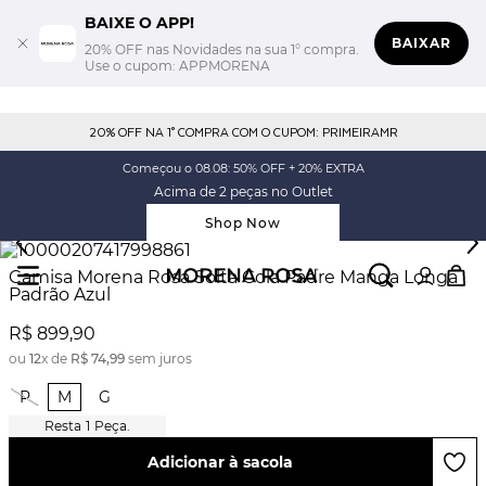
BAIXE O APP!
BAIXAR
20% OFF nas Novidades na sua 1° compra.
Use o cupom: APPMORENA
20% OFF NA 1° COMPRA COM O CUPOM: PRIMEIRAMR
Começou o 08.08: 50% OFF + 20% EXTRA
Acima de 2 peças no Outlet
Shop Now
Camisa Morena Rosa Solta Gola Padre Manga Longa
Padrão Azul
R$
899
,
90
ou
12
x de
R$
74
,
99
sem juros
P
M
G
1
Peça.
Adicionar à sacola