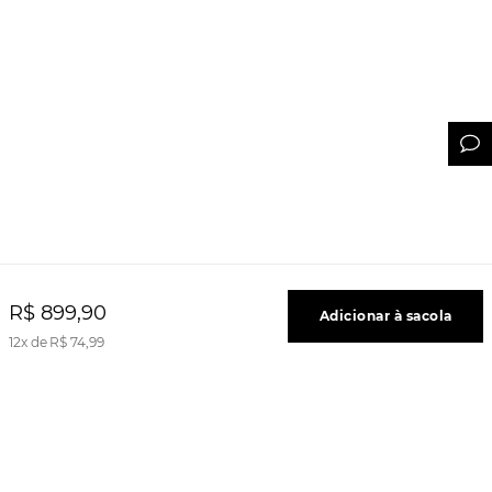
R$
899
,
90
Adicionar à sacola
12
R$
74
,
99