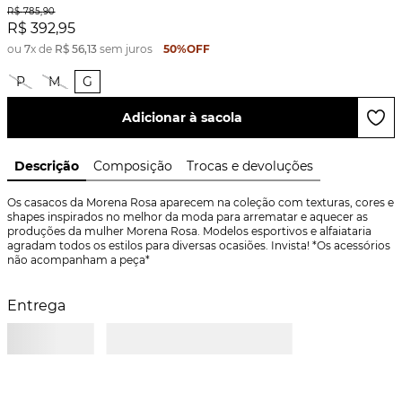
R$
785
,
90
R$
392
,
95
ou
7
x de
R$
56
,
13
sem juros
50%
OFF
P
M
G
Adicionar à sacola
Descrição
Composição
Trocas e devoluções
Os casacos da Morena Rosa aparecem na coleção com texturas, cores e 
shapes inspirados no melhor da moda para arrematar e aquecer as 
produções da mulher Morena Rosa. Modelos esportivos e alfaiataria 
agradam todos os estilos para diversas ocasiões. Invista! *Os acessórios 
não acompanham a peça*
Entrega