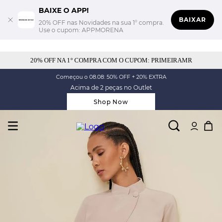
BAIXE O APP!
BAIXAR
20% OFF nas Novidades na sua 1° compra.
Use o cupom: APPMORENA
20% OFF NA 1° COMPRA COM O CUPOM: PRIMEIRAMR
Começou o 08.08: 50% OFF + 20% EXTRA
Acima de 2 peças no Outlet
Shop Now