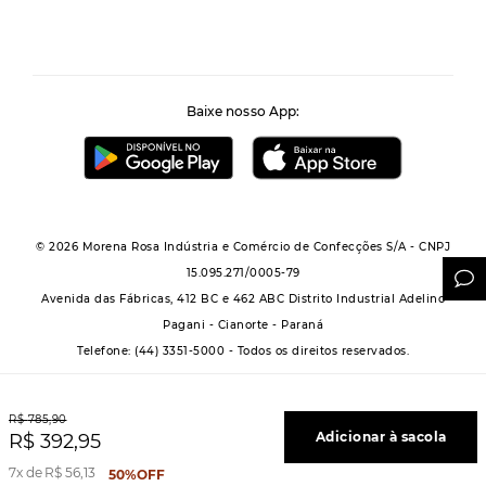
Baixe nosso App:
© 2026 Morena Rosa Indústria e Comércio de Confecções S/A - CNPJ
15.095.271/0005-79
Avenida das Fábricas, 412 BC e 462 ABC Distrito Industrial Adelino
Pagani - Cianorte - Paraná
Telefone: (44) 3351-5000 - Todos os direitos reservados.
R$
785
,
90
Adicionar à sacola
R$
392
,
95
Powered by Grupo Morena Rosa: Morena Rosa, Iódice, Maria Valentina, Zinco e
7
R$
56
,
13
50%
OFF
Lebôh - Todos os direitos reservados.