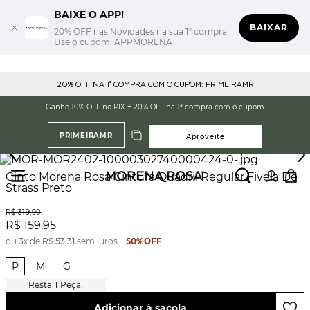
BAIXE O APP!
BAIXAR
20% OFF nas Novidades na sua 1° compra.
Use o cupom: APPMORENA
20% OFF NA 1° COMPRA COM O CUPOM: PRIMEIRAMR
Ganhe 10% OFF no PIX + 20% OFF na 1ª compra com o cupom
PRIMEIRAMR
Aproveite
Cinto Morena Rosa Cintura Quadril Regular Fivela De
Strass Preto
R$
319
,
90
R$
159
,
95
ou
3
x de
R$
53
,
31
sem juros
50%
OFF
P
M
G
1
Peça.
Adicionar à sacola