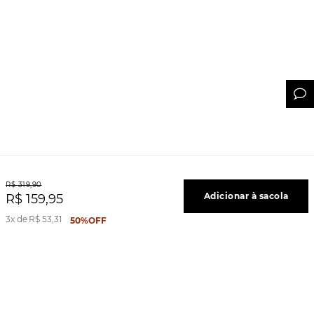
R$
319
,
90
Adicionar à sacola
R$
159
,
95
3
R$
53
,
31
50%
OFF