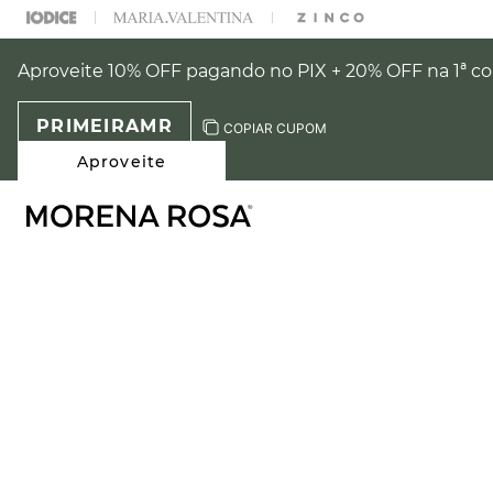
% OFF NA SUA 1° COMPRA USANDO O CUPOM: PRIMEIRAMR
Aproveite 10% OFF pagando no PIX + 20% OFF na 1ª 
PRIMEIRAMR
COPIAR CUPOM
Aproveite