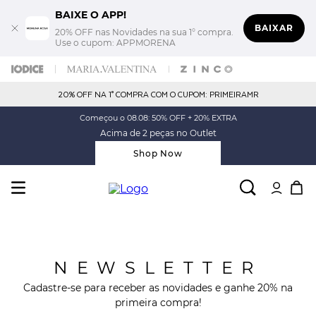
BAIXE O APP!
BAIXAR
20% OFF nas Novidades na sua 1° compra.
Use o cupom: APPMORENA
20% OFF NA 1° COMPRA COM O CUPOM: PRIMEIRAMR
Começou o 08.08: 50% OFF + 20% EXTRA
Acima de 2 peças no Outlet
Shop Now
NEWSLETTER
Cadastre-se para receber as novidades e ganhe 20% na
primeira compra!