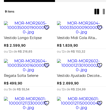
9
Vestido Longo Eclipse
Vestido Midi Gola Alta
Carmim
R$
2
.
599
,
90
R$
1
.
839
,
90
ou
12
x de
R$
216
,
65
ou
12
x de
R$
153
,
32
Regata Solta Selene
Vestido Ajustado Decote
Reto Com Alça Longo
R$
499
,
90
R$
2
.
699
,
90
ou
9
x de
R$
55
,
54
ou
12
x de
R$
224
,
99