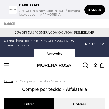
BAIXE O APP!
BAIXAR
20% OFF nas Novidades na sua 1° compra.
Use o cupom: APPMORENA
20% OFF NA 1° COMPRA COM O CUPOM: PRIMEIRAMR
Últimas horas do 08.08 - 50% OFF + 20% EXTRA
14
:
16
:
12
acima de 2 peças
Aproveite
Compre por tecido - Alfaiataria
Compre por tecido - Alfaiataria
Filtrar