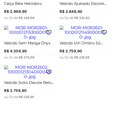
Calça Reta Heliodoro
Vestido Ajustado Decote
Reto Sem Manga Midi
R$
2
.
999
,
90
R$
3
.
849
,
90
ou
12
x de
R$
249
,
99
ou
12
x de
R$
320
,
82
Vestido Sem Manga Onyx
Vestido Um Ombro Só
Morganita
R$
4
.
559
,
90
R$
2
.
759
,
90
ou
12
x de
R$
379
,
99
ou
12
x de
R$
229
,
99
Vestido Solto Decote Reto
Sem Manga Longo
R$
2
.
759
,
90
ou
12
x de
R$
229
,
99