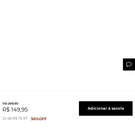
R$
299
,
90
Adicionar à sacola
R$
149
,
95
2
R$
74
,
97
50%
OFF