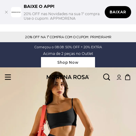
BAIXE O APP!
BAIXAR
20% OFF nas Novidades na sua 1° compra.
Use o cupom: APPMORENA
20% OFF NA 1° COMPRA COM O CUPOM: PRIMEIRAMR
Começou o 08.08: 50% OFF + 20% EXTRA
Acima de 2 peças no Outlet
Shop Now