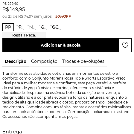
R$
299
,
90
R$
149
,
95
ou
2
x de
R$
74
,
97
sem juros
50%
OFF
PP
P
M
G
GG
1
Peça.
Adicionar à sacola
Descrição
Composição
Trocas e devoluções
Transforme suas atividades cotidianas em momentos de estilo e 
conforto com o Conjunto Morena Rosa Top e Shorts Esportivo Preto. 
Ideal para a mulher moderna e confiante, esta peça versátil é perfeita 
do estúdio de yoga à pista de corrida, oferecendo resistência e 
durabilidade. Inspirado na essência boho da coleção de inverno, o 
design utilitário e a cor preta evocam a força da natureza, enquanto o 
tecido de alta qualidade abraça o corpo, proporcionando liberdade de 
movimento. Combine com um tênis vibrante e acessórios minimalistas 
para um look autêntico e poderoso. Composição: poliamida e elastano. 
Os acessórios não acompanham as peças.
Entrega