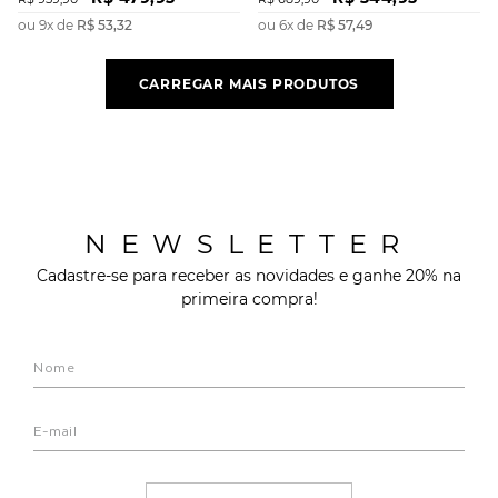
ou
9
x de
R$
53
,
32
ou
6
x de
R$
57
,
49
NEWSLETTER
Cadastre-se para receber as novidades e ganhe 20% na
primeira compra!