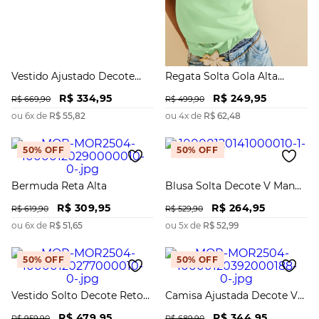
Vestido Ajustado Decote
Regata Solta Gola Alta
Careca Sem Alça Midi
Padrão
R$
334
,
95
R$
249
,
95
R$
669
,
90
R$
499
,
90
ou
6
x de
R$
55
,
82
ou
4
x de
R$
62
,
48
50%
OFF
50%
OFF
Bermuda Reta Alta
Blusa Solta Decote V Manga
Longa Padrão
R$
309
,
95
R$
264
,
95
R$
619
,
90
R$
529
,
90
ou
6
x de
R$
51
,
65
ou
5
x de
R$
52
,
99
50%
OFF
50%
OFF
Vestido Solto Decote Reto
Camisa Ajustada Decote V
Com Alça Midi
Manga 3 Quartos Padrão
R$
479
,
95
R$
344
,
95
R$
959
,
90
R$
689
,
90