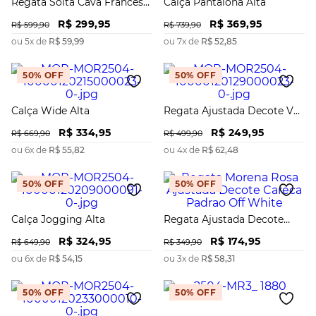
Regata Solta Cava Francesa
Calça Pantalona Alta
Padrão
R$
299
,
95
R$
369
,
95
R$
599
,
90
R$
739
,
90
ou
5
x de
R$
59
,
99
ou
7
x de
R$
52
,
85
50%
OFF
50%
OFF
Calça Wide Alta
Regata Ajustada Decote V
Padrão
R$
334
,
95
R$
249
,
95
R$
669
,
90
R$
499
,
90
ou
6
x de
R$
55
,
82
ou
4
x de
R$
62
,
48
50%
OFF
50%
OFF
Calça Jogging Alta
Regata Ajustada Decote
Careca Padrão
R$
324
,
95
R$
174
,
95
R$
649
,
90
R$
349
,
90
ou
6
x de
R$
54
,
15
ou
3
x de
R$
58
,
31
50%
OFF
50%
OFF