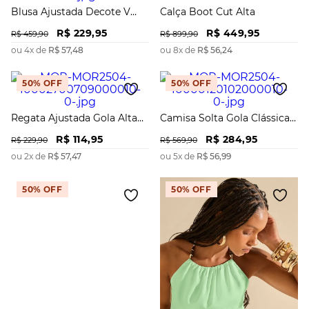
Blusa Ajustada Decote V
Calça Boot Cut Alta
Sem Alça Padrão
R$
229
,
95
R$
449
,
95
R$
459
,
90
R$
899
,
90
ou
4
x de
R$
57
,
48
ou
8
x de
R$
56
,
24
50%
OFF
50%
OFF
Regata Ajustada Gola Alta
Camisa Solta Gola Clássica
Padrão
Manga Longa Alongada
R$
114
,
95
R$
284
,
95
R$
229
,
90
R$
569
,
90
ou
2
x de
R$
57
,
47
ou
5
x de
R$
56
,
99
50%
OFF
50%
OFF