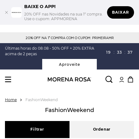
BAIXE O APP!
BAIXAR
20% OFF nas Novidades na sua 1° compra.
Use o cupom: APPMORENA
20% OFF NA 1° COMPRA COM O CUPOM: PRIMEIRAMR
Últimas horas do 08.08 - 50% OFF + 20% EXTRA
19
:
33
:
36
acima de 2 peças
Aproveite
FashionWeekend
FashionWeekend
Filtrar