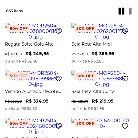
653
50%
OFF
50%
OFF
Regata Solta Gola Alta
Saia Reta Alta Midi
Padrão
R$
249
,
95
R$
369
,
95
R$
499
,
90
R$
739
,
90
ou
4
x de
R$
62
,
48
ou
7
x de
R$
52
,
85
50%
OFF
50%
OFF
Vestido Ajustado Decote
Saia Reta Alta Curta
Careca Sem Alça Midi
R$
334
,
95
R$
219
,
95
R$
669
,
90
R$
439
,
90
ou
6
x de
R$
55
,
82
ou
4
x de
R$
54
,
98
50%
OFF
50%
OFF