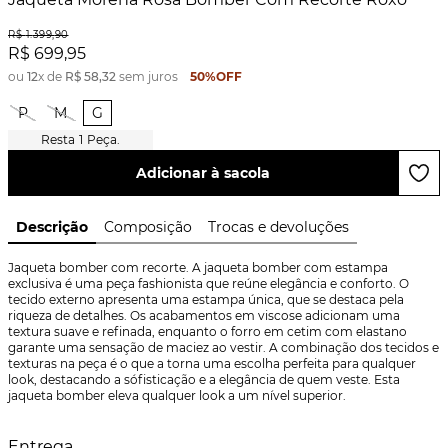
R$
1
.
399
,
90
R$
699
,
95
ou
12
x de
R$
58
,
32
sem juros
50%
OFF
P
M
G
1
Peça.
Adicionar à sacola
Descrição
Composição
Trocas e devoluções
Jaqueta bomber com recorte. A jaqueta bomber com estampa 
exclusiva é uma peça fashionista que reúne elegância e conforto. O 
tecido externo apresenta uma estampa única, que se destaca pela 
riqueza de detalhes. Os acabamentos em viscose adicionam uma 
textura suave e refinada, enquanto o forro em cetim com elastano 
garante uma sensação de maciez ao vestir. A combinação dos tecidos e 
texturas na peça é o que a torna uma escolha perfeita para qualquer 
look, destacando a sófisticação e a elegância de quem veste. Esta 
jaqueta bomber eleva qualquer look a um nível superior.
Entrega