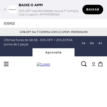
BAIXE O APP!
BAIXAR
20% OFF nas Novidades na sua 1° compra.
Use o cupom: APPMORENA
20% OFF NA 1° COMPRA COM O CUPOM: PRIMEIRAMR
Últimas horas do 08.08 - 50% OFF + 20% EXTRA
14
:
24
:
41
acima de 2 peças
Aproveite