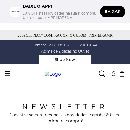
BAIXE O APP!
BAIXAR
20% OFF nas Novidades na sua 1° compra.
Use o cupom: APPMORENA
20% OFF NA 1° COMPRA COM O CUPOM: PRIMEIRAMR
Começou o 08.08: 50% OFF + 20% EXTRA
Acima de 2 peças no Outlet
Shop Now
NEWSLETTER
Cadastre-se para receber as novidades e ganhe 20% na
primeira compra!