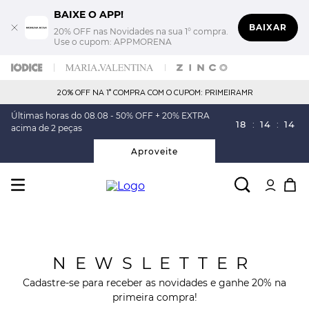
BAIXE O APP!
BAIXAR
20% OFF nas Novidades na sua 1° compra.
Use o cupom: APPMORENA
20% OFF NA 1° COMPRA COM O CUPOM: PRIMEIRAMR
Últimas horas do 08.08 - 50% OFF + 20% EXTRA
18
:
14
:
13
acima de 2 peças
Aproveite
NEWSLETTER
Cadastre-se para receber as novidades e ganhe 20% na
primeira compra!