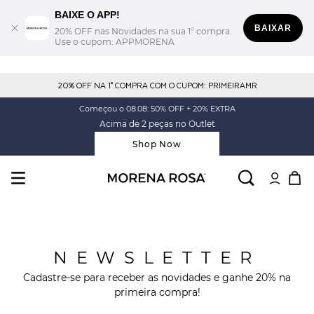
BAIXE O APP!
BAIXAR
20% OFF nas Novidades na sua 1° compra.
Use o cupom: APPMORENA
20% OFF NA 1° COMPRA COM O CUPOM: PRIMEIRAMR
Começou o 08.08: 50% OFF + 20% EXTRA
Acima de 2 peças no Outlet
Shop Now
NEWSLETTER
Cadastre-se para receber as novidades e ganhe 20% na
primeira compra!