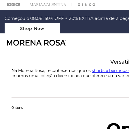
ARA ESCOLHER SEU LOOK?
FALE COM NOSSA PERSONAL SHOPPER.
Começou o 08.08: 50% OFF + 20% EXTRA acima de 2 peça
Shop Now
Versat
Na Morena Rosa, reconhecemos que os
shorts e bermuda
criamos uma coleção diversificada que oferece uma varied
elegante e sofisticado. Cada peça é meticulosamente pro
0