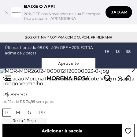
BAIXE O APP!
BAIXAR
20% OFF nas Novidades na sua 1° compra.
Use o cupom: APPMORENA
20% OFF NA 1° COMPRA COM O CUPOM: PRIMEIRAMR
Últimas horas do 08.08 - 50% OFF + 20% EXTRA
19
:
13
:
38
acima de 2 peças
Aproveite
Macacão Morena Rosa Ajustado Decote V Sem Manga
Longo Vermelho
R$
899
,
90
ou
12
x de
R$
74
,
99
sem juros
P
M
G
PP
1
Peça.
Adicionar à sacola