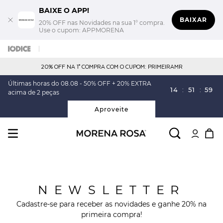
BAIXE O APP!
BAIXAR
20% OFF nas Novidades na sua 1° compra.
Use o cupom: APPMORENA
20% OFF NA 1° COMPRA COM O CUPOM: PRIMEIRAMR
Últimas horas do 08.08 - 50% OFF + 20% EXTRA
14
:
51
:
59
acima de 2 peças
Aproveite
NEWSLETTER
Cadastre-se para receber as novidades e ganhe 20% na
primeira compra!