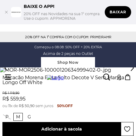
BAIXE O APP!
BAIXAR
20% OFF nas Novidades na sua 1° compra.
Use o cupom: APPMORENA
20% OFF NA 1° COMPRA COM O CUPOM: PRIMEIRAMR
Começou o 08.08: 50% OFF + 20% EXTRA
Acima de 2 peças no Outlet
Shop Now
Macacão Morena Rosa Solto Decote V Sem Manga
Longo Off White
R$
1
.
119
,
90
R$
559
,
95
ou
11
x de
R$
50
,
90
sem juros
50%
OFF
P
M
G
Adicionar à sacola