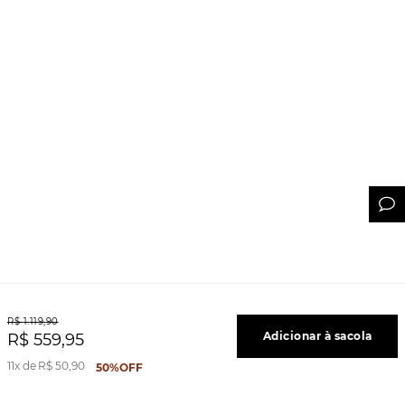
R$
1
.
119
,
90
Adicionar à sacola
R$
559
,
95
11
R$
50
,
90
50%
OFF