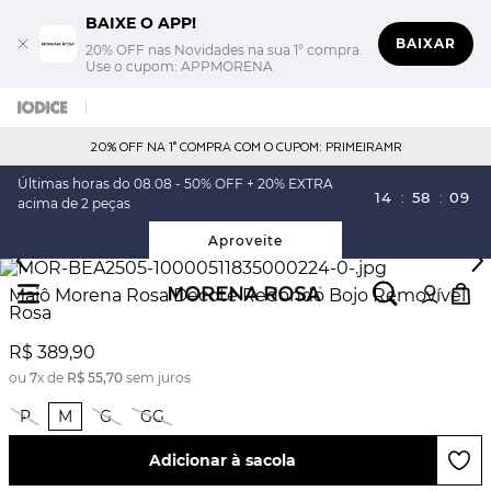
BAIXE O APP!
BAIXAR
20% OFF nas Novidades na sua 1° compra.
Use o cupom: APPMORENA
20% OFF NA 1° COMPRA COM O CUPOM: PRIMEIRAMR
Últimas horas do 08.08 - 50% OFF + 20% EXTRA
14
:
58
:
09
acima de 2 peças
Aproveite
Maiô Morena Rosa Decote Redondo Bojo Removível
Rosa
R$
389
,
90
ou
7
x de
R$
55
,
70
sem juros
P
M
G
GG
Adicionar à sacola