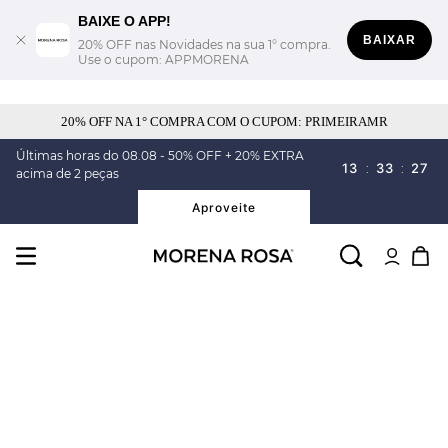
BAIXE O APP!
BAIXAR
20% OFF nas Novidades na sua 1° compra.
Use o cupom: APPMORENA
20% OFF NA 1° COMPRA COM O CUPOM: PRIMEIRAMR
Últimas horas do 08.08 - 50% OFF + 20% EXTRA
13
:
33
:
26
acima de 2 peças
Aproveite