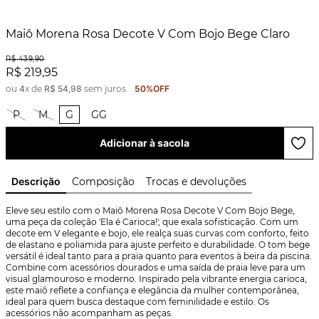
Maiô Morena Rosa Decote V Com Bojo Bege Claro
R$
439
,
90
R$
219
,
95
ou
4
x de
R$
54
,
98
sem juros
50%
OFF
P
M
G
GG
Adicionar à sacola
Descrição
Composição
Trocas e devoluções
Eleve seu estilo com o Maiô Morena Rosa Decote V Com Bojo Bege, 
uma peça da coleção 'Ela é Carioca!', que exala sofisticação. Com um 
decote em V elegante e bojo, ele realça suas curvas com conforto, feito 
de elastano e poliamida para ajuste perfeito e durabilidade. O tom bege 
versátil é ideal tanto para a praia quanto para eventos à beira da piscina. 
Combine com acessórios dourados e uma saída de praia leve para um 
visual glamouroso e moderno. Inspirado pela vibrante energia carioca, 
este maiô reflete a confiança e elegância da mulher contemporânea, 
ideal para quem busca destaque com feminilidade e estilo. Os 
acessórios não acompanham as peças.