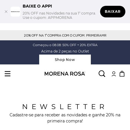
BAIXE O APP!
BAIXAR
20% OFF nas Novidades na sua 1° compra.
Use o cupom: APPMORENA
20% OFF NA 1° COMPRA COM O CUPOM: PRIMEIRAMR
Começou o 08.08: 50% OFF + 20% EXTRA
Acima de 2 peças no Outlet
Shop Now
NEWSLETTER
Cadastre-se para receber as novidades e ganhe 20% na
primeira compra!