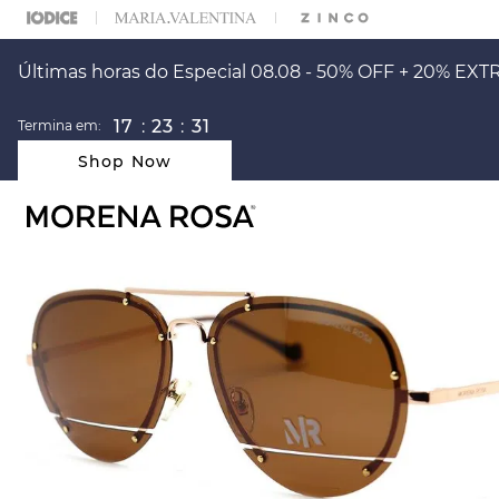
ARA ESCOLHER SEU LOOK?
FALE COM NOSSA PERSONAL SHOPPER.
Últimas horas do Especial 08.08 - 50% OFF + 20% EXT
17
:
23
:
31
Termina em:
Shop Now