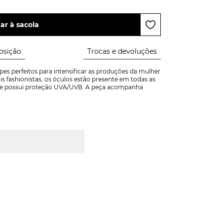
ar à sacola
sição
Trocas e devoluções
s perfeitos para intensificar as produções da mulher 
 fashionistas, os óculos estão presente em todas as 
nte possui proteção UVA/UVB. A peça acompanha 