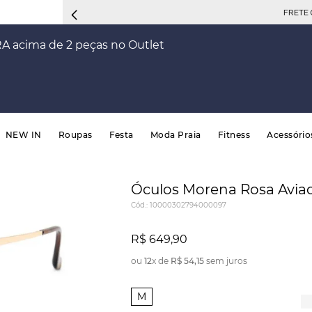
FRETE 
RA acima de 2 peças no Outlet
NEW IN
Roupas
Festa
Moda Praia
Fitness
Acessório
Óculos Morena Rosa Avia
Cód.
:
10000302794000097
R$
649
,
90
ou
12
x de
R$
54
,
15
sem juros
M