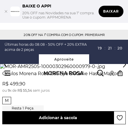
BAIXE O APP!
BAIXAR
20% OFF nas Novidades na sua 1° compra.
Use o cupom: APPMORENA
20% OFF NA 1° COMPRA COM O CUPOM: PRIMEIRAMR
Últimas horas do 08.08 - 50% OFF + 20% EXTRA
19
:
21
:
20
acima de 2 peças
Aproveite
Óculos Morena Rosa Cat-Eye Detalhe Haste Marrom
R$
499
,
90
ou
9
x de
R$
55
,
54
sem juros
M
1
Peça.
Adicionar à sacola