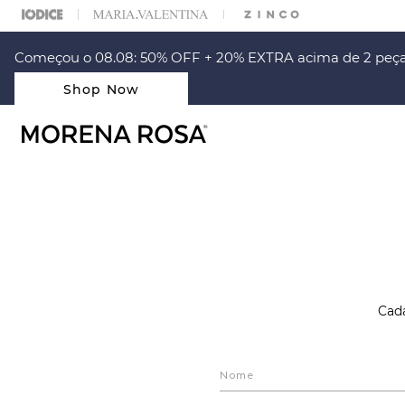
% OFF NA SUA 1° COMPRA USANDO O CUPOM: PRIMEIRAMR
Começou o 08.08: 50% OFF + 20% EXTRA acima de 2 peça
Shop Now
Cada