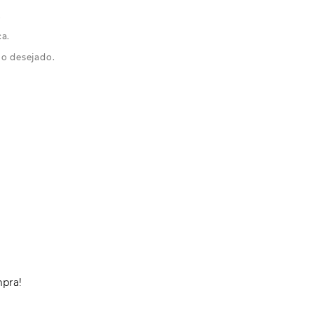
.
ca.
mo desejado.
mpra!