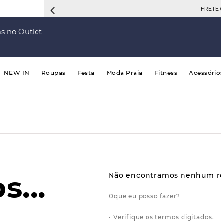
FRETE 
s no Outlet
NEW IN
Roupas
Festa
Moda Praia
Fitness
Acessório
Verifique os termos digitados.