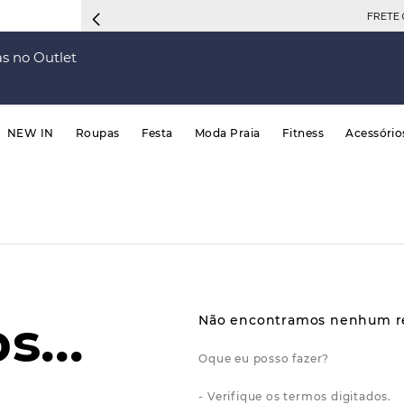
FRETE 
s no Outlet
NEW IN
Roupas
Festa
Moda Praia
Fitness
Acessório
Verifique os termos digitados.