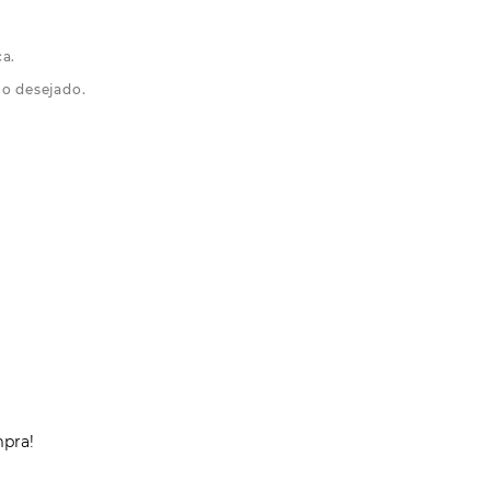
.
ca.
mo desejado.
mpra!