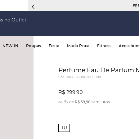
FRETE 
s no Outlet
NEW IN
Roupas
Festa
Moda Praia
Fitness
Acessório
Perfume Eau De Parfum M
Cód.
:
10001600002000008
R$
299
,
90
ou
5
x de
R$
59
,
98
sem juros
TU