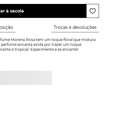
ar à sacola
sição
Trocas e devoluções
erfume Morena Rosa tem um toque floral que mistura 
o perfume encanta ainda por trazer um toque 
nte e tropical. Experimente e se encante!