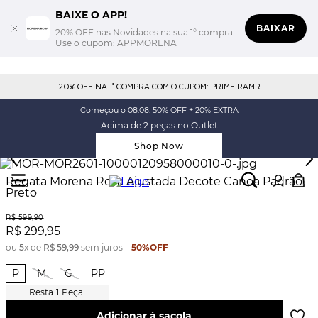
BAIXE O APP!
BAIXAR
20% OFF nas Novidades na sua 1° compra.
Use o cupom: APPMORENA
20% OFF NA 1° COMPRA COM O CUPOM: PRIMEIRAMR
Começou o 08.08: 50% OFF + 20% EXTRA
Acima de 2 peças no Outlet
Shop Now
Regata Morena Rosa Ajustada Decote Canoa Padrão
Preto
R$
599
,
90
R$
299
,
95
ou
5
x de
R$
59
,
99
sem juros
50%
OFF
P
M
G
PP
1
Peça.
Adicionar à sacola