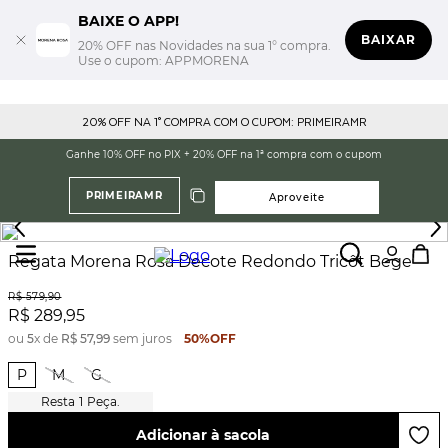
BAIXE O APP!
BAIXAR
20% OFF nas Novidades na sua 1° compra.
Use o cupom: APPMORENA
20% OFF NA 1° COMPRA COM O CUPOM: PRIMEIRAMR
Ganhe 10% OFF no PIX + 20% OFF na 1ª compra com o cupom
PRIMEIRAMR
Aproveite
Regata Morena Rosa Decote Redondo Tricôt Bege
R$
579
,
90
R$
289
,
95
ou
5
x de
R$
57
,
99
sem juros
50%
OFF
P
M
G
1
Peça.
Adicionar à sacola