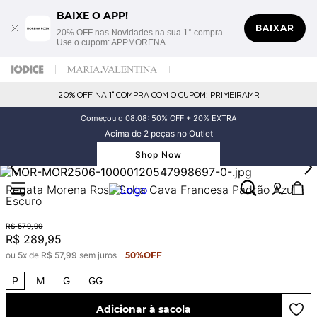
BAIXE O APP!
BAIXAR
20% OFF nas Novidades na sua 1° compra.
Use o cupom: APPMORENA
20% OFF NA 1° COMPRA COM O CUPOM: PRIMEIRAMR
Começou o 08.08: 50% OFF + 20% EXTRA
Acima de 2 peças no Outlet
Shop Now
Regata Morena Rosa Solta Cava Francesa Padrão Azul
Escuro
R$
579
,
90
R$
289
,
95
ou
5
x de
R$
57
,
99
sem juros
50%
OFF
P
M
G
GG
Adicionar à sacola