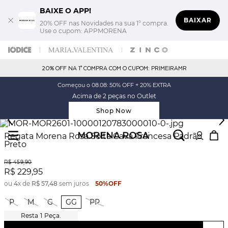
BAIXE O APP!
BAIXAR
20% OFF nas Novidades na sua 1° compra.
Use o cupom: APPMORENA
20% OFF NA 1° COMPRA COM O CUPOM: PRIMEIRAMR
Começou o 08.08: 50% OFF + 20% EXTRA
Acima de 2 peças no Outlet
Shop Now
Regata Morena Rosa Solta Cava Francesa Padrão
Preto
R$
459
,
90
R$
229
,
95
ou
4
x de
R$
57
,
48
sem juros
50%
OFF
P
M
G
GG
PP
1
Peça.