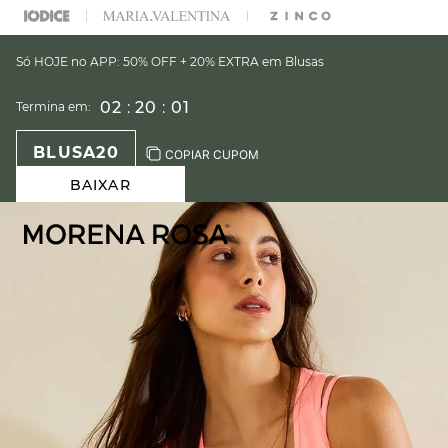
ARA ESCOLHER SEU LOOK?
FALE COM NOSSA PERSONAL SHOPPER.
Só HOJE no APP: 50% OFF + 20% EXTRA em Blusas
02
:
20
:
00
Termina em:
BLUSA20
COPIAR CUPOM
BAIXAR