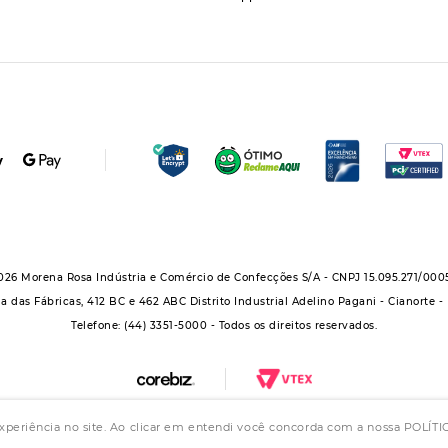
026 Morena Rosa Indústria e Comércio de Confecções S/A - CNPJ 15.095.271/000
a das Fábricas, 412 BC e 462 ABC Distrito Industrial Adelino Pagani - Cianorte -
Telefone: (44) 3351-5000 - Todos os direitos reservados.
experiência no site. Ao clicar em entendi você concorda com a nossa POLÍ
upo Morena Rosa: Morena Rosa, Iódice, Maria Valentina, Zinco e Lebôh - Todos os direit