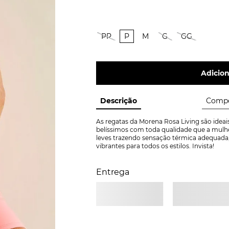
PP
P
M
G
GG
Adicion
Descrição
Compo
As regatas da Morena Rosa Living são ideais
belíssimos com toda qualidade que a mulhe
leves trazendo sensação térmica adequada,
vibrantes para todos os estilos. Invista!
Entrega