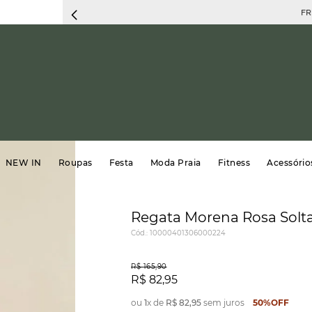
FRETE 
NEW IN
Roupas
Festa
Moda Praia
Fitness
Acessório
Regata Morena Rosa Solt
Cód.
:
10000401306000224
R$
165
,
90
R$
82
,
95
ou
1
x de
R$
82
,
95
sem juros
50%
OFF