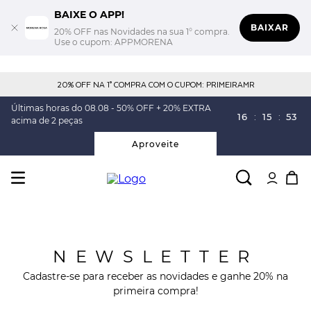
BAIXE O APP!
BAIXAR
20% OFF nas Novidades na sua 1° compra.
Use o cupom: APPMORENA
20% OFF NA 1° COMPRA COM O CUPOM: PRIMEIRAMR
Últimas horas do 08.08 - 50% OFF + 20% EXTRA
16
:
15
:
53
acima de 2 peças
Aproveite
NEWSLETTER
Cadastre-se para receber as novidades e ganhe 20% na
primeira compra!