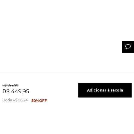
R$
899
,
90
Adicionar à sacola
R$
449
,
95
8
R$
56
,
24
50%
OFF