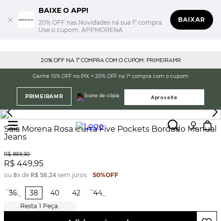
BAIXE O APP!
BAIXAR
20% OFF nas Novidades na sua 1° compra.
Use o cupom: APPMORENA
20% OFF NA 1° COMPRA COM O CUPOM: PRIMEIRAMR
Ganhe 10% OFF no PIX + 20% OFF na 1ª compra com o cupom
PRIMEIRAMR
Aproveite
Saia Morena Rosa Curta Five Pockets Bordado Manual
Jeans
R$
899
,
90
R$
449
,
95
ou
8
x de
R$
56
,
24
sem juros
50%
OFF
36
38
40
42
44
1
Peça.