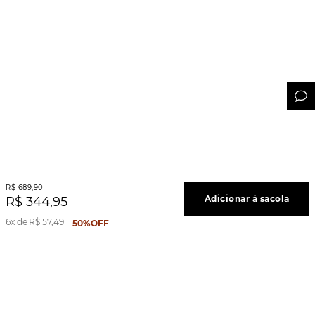
R$
689
,
90
Adicionar à sacola
R$
344
,
95
6
R$
57
,
49
50%
OFF