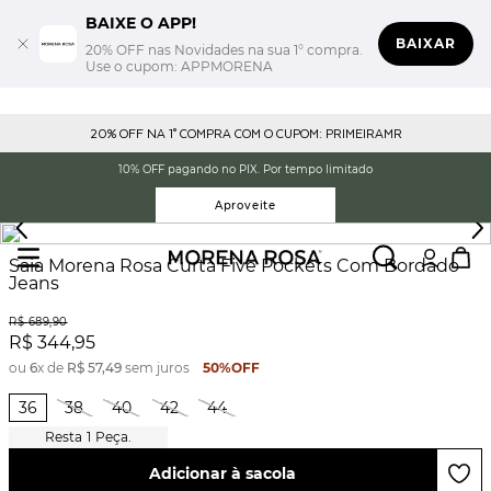
BAIXE O APP!
BAIXAR
20% OFF nas Novidades na sua 1° compra.
Use o cupom: APPMORENA
20% OFF NA 1° COMPRA COM O CUPOM: PRIMEIRAMR
10% OFF pagando no PIX. Por tempo limitado
Aproveite
Saia Morena Rosa Curta Five Pockets Com Bordado
Jeans
R$
689
,
90
R$
344
,
95
ou
6
x de
R$
57
,
49
sem juros
50%
OFF
36
38
40
42
44
1
Peça.
Adicionar à sacola