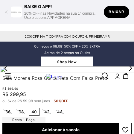
BAIXE O APP!
BAIXAR
20% OFF nas Novidades na sua 1° compra.
Use o cupom: APPMORENA
20% OFF NA 1° COMPRA COM O CUPOM: PRIMEIRAMR
Começou o 08.08: 50% OFF + 20% EXTRA
Acima de 2 peças no Outlet
Shop Now
Saia Morena Rosa Curta Reta Com Faixa Preto
R$
599
,
90
R$
299
,
95
ou
5
x de
R$
59
,
99
sem juros
50%
OFF
36
38
40
42
44
1
Peça.
Adicionar à sacola