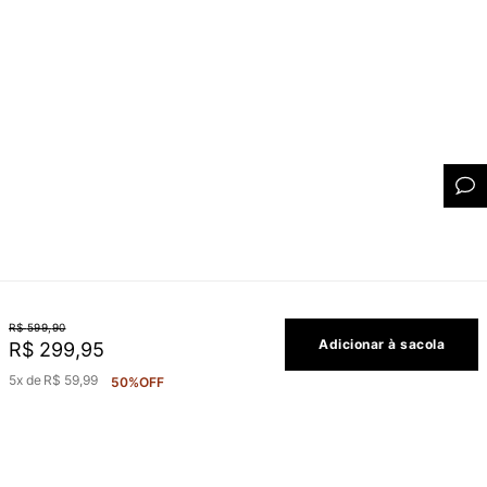
R$
599
,
90
Adicionar à sacola
R$
299
,
95
5
R$
59
,
99
50%
OFF