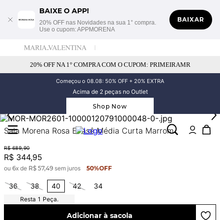
BAIXE O APP!
BAIXAR
20% OFF nas Novidades na sua 1° compra.
Use o cupom: APPMORENA
20% OFF NA 1° COMPRA COM O CUPOM: PRIMEIRAMR
Começou o 08.08: 50% OFF + 20% EXTRA
Acima de 2 peças no Outlet
Shop Now
Saia Morena Rosa Evasê Média Curta Marrom
R$
689
,
90
R$
344
,
95
ou
6
x de
R$
57
,
49
sem juros
50%
OFF
36
38
40
42
34
1
Peça.
Adicionar à sacola