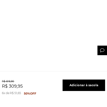
R$
619
,
90
Adicionar à sacola
R$
309
,
95
6
R$
51
,
65
50%
OFF