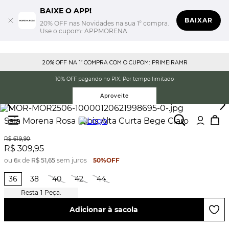
BAIXE O APP!
BAIXAR
20% OFF nas Novidades na sua 1° compra.
Use o cupom: APPMORENA
20% OFF NA 1° COMPRA COM O CUPOM: PRIMEIRAMR
10% OFF pagando no PIX. Por tempo limitado
Aproveite
Saia Morena Rosa Lápis Alta Curta Bege Claro
R$
619
,
90
R$
309
,
95
ou
6
x de
R$
51
,
65
sem juros
50%
OFF
36
38
40
42
44
1
Peça.
Adicionar à sacola