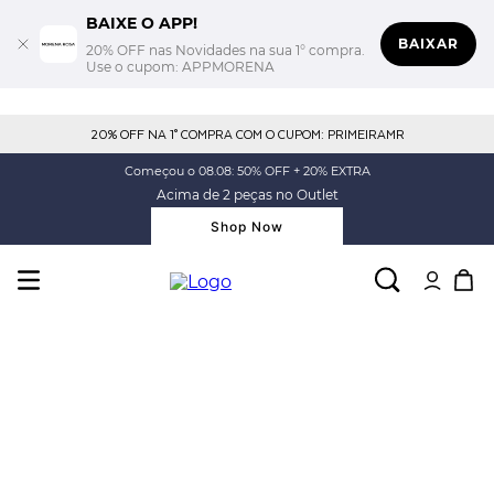
BAIXE O APP!
BAIXAR
20% OFF nas Novidades na sua 1° compra.
Use o cupom: APPMORENA
20% OFF NA 1° COMPRA COM O CUPOM: PRIMEIRAMR
Começou o 08.08: 50% OFF + 20% EXTRA
Acima de 2 peças no Outlet
Shop Now