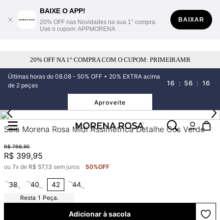
BAIXE O APP!
BAIXAR
20% OFF nas Novidades na sua 1° compra.
Use o cupom: APPMORENA
20% OFF NA 1° COMPRA COM O CUPOM: PRIMEIRAMR
Últimas horas do 08.08 - 50% OFF + 20% EXTRA acima
16
:
56
:
16
de 2 peças
Aproveite
Saia Morena Rosa Midi Assimétrica Detalhe Cós Verde
R$
799
,
90
R$
399
,
95
ou
7
x de
R$
57
,
13
sem juros
50%
OFF
38
40
42
44
1
Peça.
Adicionar à sacola