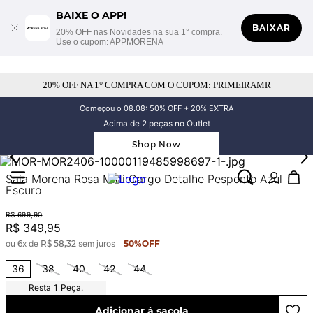
BAIXE O APP!
BAIXAR
20% OFF nas Novidades na sua 1° compra.
Use o cupom: APPMORENA
20% OFF NA 1° COMPRA COM O CUPOM: PRIMEIRAMR
Começou o 08.08: 50% OFF + 20% EXTRA
Acima de 2 peças no Outlet
Shop Now
Saia Morena Rosa Midi Cargo Detalhe Pesponto Azul
Escuro
R$
699
,
90
R$
349
,
95
ou
6
x de
R$
58
,
32
sem juros
50%
OFF
36
38
40
42
44
1
Peça.
Adicionar à sacola