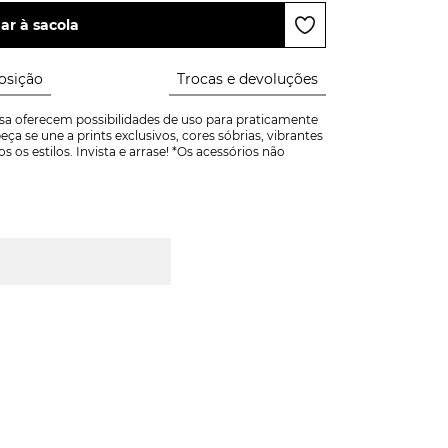
ar à sacola
sição
Trocas e devoluções
osa oferecem possibilidades de uso para praticamente 
ça se une a prints exclusivos, cores sóbrias, vibrantes 
os estilos. Invista e arrase! *Os acessórios não 