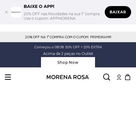
BAIXE O APP!
BAIXAR
20% OFF nas Novidades na sua 1° compra.
Use o cupom: APPMORENA
20% OFF NA 1° COMPRA COM O CUPOM: PRIMEIRAMR
Começou o 08.08: 50% OFF + 20% EXTRA
Acima de 2 peças no Outlet
Shop Now