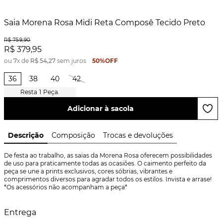
Saia Morena Rosa Midi Reta Composê Tecido Preto
R$
759
,
90
R$
379
,
95
ou
7
x de
R$
54
,
27
sem juros
50%
OFF
36
38
40
42
1
Peça.
Adicionar à sacola
Descrição
Composição
Trocas e devoluções
De festa ao trabalho, as saias da Morena Rosa oferecem possibilidades 
de uso para praticamente todas as ocasiões. O caimento perfeito da 
peça se une a prints exclusivos, cores sóbrias, vibrantes e 
comprimentos diversos para agradar todos os estilos. Invista e arrase! 
*Os acessórios não acompanham a peça*
Entrega