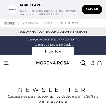
BAIXE O APP!
BAIXAR
20% OFF nas Novidades na sua 1° compra.
Use o cupom: APPMORENA
20% OFF NA 1° COMPRA COM O CUPOM: PRIMEIRAMR
Começou o 08.08: 50% OFF + 20% EXTRA
Acima de 2 peças no Outlet
Shop Now
NEWSLETTER
Cadastre-se para receber as novidades e ganhe 20% na
primeira compra!