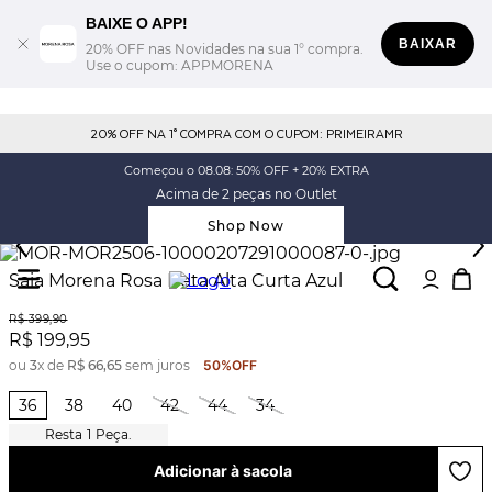
BAIXE O APP!
BAIXAR
20% OFF nas Novidades na sua 1° compra.
Use o cupom: APPMORENA
20% OFF NA 1° COMPRA COM O CUPOM: PRIMEIRAMR
Começou o 08.08: 50% OFF + 20% EXTRA
Acima de 2 peças no Outlet
Shop Now
Saia Morena Rosa Reta Alta Curta Azul
R$
399
,
90
R$
199
,
95
ou
3
x de
R$
66
,
65
sem juros
50%
OFF
36
38
40
42
44
34
1
Peça.
Adicionar à sacola